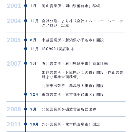
2001
1月
岡山営業所（岡山県備前市）移転
2004
11月
会社分割により株式会社エム・エー・シー．テ
クノロジー設立
2005
6月
中越営業所（新潟県小千谷市）開設
11月
ISO9001認証取得
2007
1月
石川営業所（石川県能美市）新築移転
姫路営業所（兵庫県たつの市）開設（岡山営業
所より事業全面移管）
北関東出張所（群馬県太田市）開設
12月
東京営業所（東京都千代田区）開設
2008
3月
北陸営業所を砺波営業所に改称
2011
10月
九州営業所（熊本県荒尾市）開設